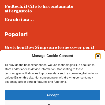
Podlech, il Cile lo ha condannato
all’ergastolo
Era ubriaca…
Popolari
Gretchen Dow Simpson e le sue cover per il
New Yorker
Manage Cookie Consent
Ancora dossieraggi e schedature
To provide the best experiences, we use technologies like cookies to
Podlech, il Cile lo ha condannato
store and/or access device information. Consenting to these
all’ergastolo
technologies will allow us to process data such as browsing behavior or
unique IDs on this site. Not consenting or withdrawing consent, may
Era ubriaca…
adversely affect certain features and functions.
Accept