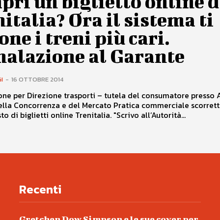
ri un biglietto online 
italia? Ora il sistema ti
ne i treni più cari.
nalazione al Garante
I
-
16 OTTOBRE 2014
ne per Direzione trasporti – tutela del consumatore presso 
correnza e del Mercato Pratica commerciale scorretta
nell’acquisto di biglietti online Trenitalia. "Scrivo all’Autorità...
Recenti
Gretchen Dow Simpson e le sue cover per