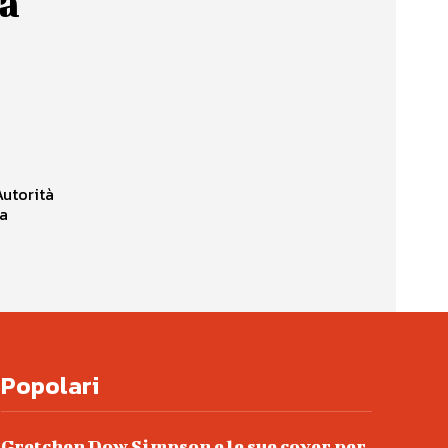
da
Autorità
Popolari
Gretchen Dow Simpson e le sue cover per