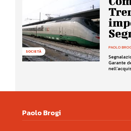
Comp
Tren
impo
Seg
PAOLO BROG
SOCIETÀ
Segnalazio
Garante della Con
Paolo Brogi