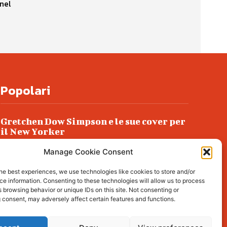
nel
Popolari
Gretchen Dow Simpson e le sue cover per
il New Yorker
Ancora dossieraggi e schedature
Manage Cookie Consent
Podlech, il Cile lo ha condannato
he best experiences, we use technologies like cookies to store and/or
all’ergastolo
e information. Consenting to these technologies will allow us to process
 browsing behavior or unique IDs on this site. Not consenting or
Era ubriaca…
 consent, may adversely affect certain features and functions.