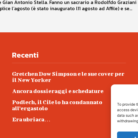
 Gian Antonio Stella. Fanno un sacrario a Rodolfdo Graziani 
ice l’agosto (è stato inaugurato l11 agosto ad Affile) e se...
Recenti
Gretchen Dow Simpson e le sue cover per
il New Yorker
Ancora dossieraggi e schedature
Podlech, il Cile lo ha condannato
To provide t
all’ergastolo
access devic
data such as
Era ubriaca…
withdrawing