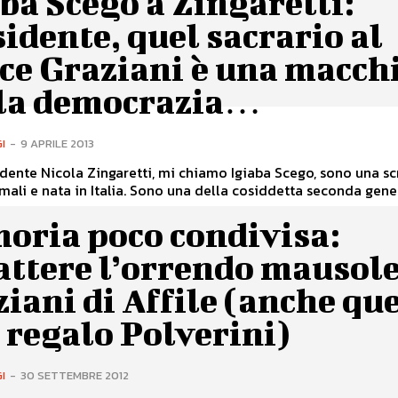
ba Scego a Zingaretti:
idente, quel sacrario al
ce Graziani è una macch
 la democrazia…
I
-
9 APRILE 2013
Zingaretti, mi chiamo Igiaba Scego, sono una scrittrice,
somali e nata in Italia. Sono una della cosiddetta seconda gen
oria poco condivisa:
attere l’orrendo mausol
iani di Affile (anche qu
 regalo Polverini)
I
-
30 SETTEMBRE 2012