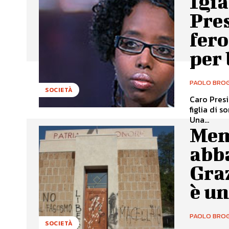
Igia
Pres
fero
per
PAOLO BROG
SOCIETÀ
Caro Presidente Nicola 
figlia di 
Una...
Mem
abb
Graz
è un
PAOLO BROG
SOCIETÀ