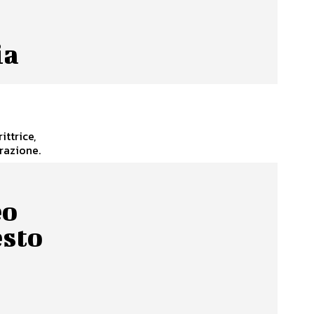
ia
erazione.
eo
esto