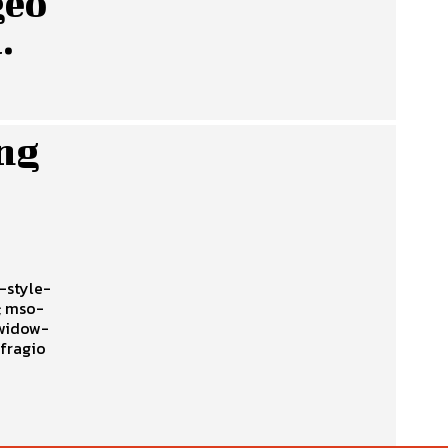
geo
.
ing