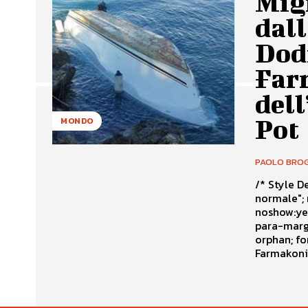
Migr
dall
Dodi
Far
dell
Pot
MONDO
PAOLO BROG
/* Style Definitions */ table.Ms
normale"; mso-tstyle-rowband-size:0; mso-tstyle-colband-size:0; mso-style-
noshow:yes; mso-style-parent:""; mso-padding-alt:0cm 5.4pt 0cm
para-margin:0cm; mso-para-margin-bottom
orphan; font-size:10.0pt; font-family:"Times New Roman";} Grecia - Naufragio
Farmakonis