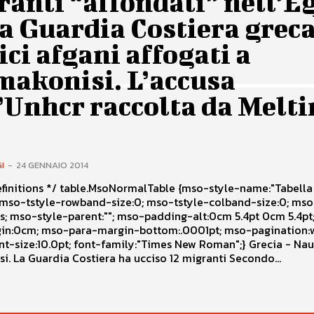
anti “affondati” nell’E
a Guardia Costiera greca
ci afgani affogati a
makonisi. L’accusa
’Unhcr raccolta da Melt
I
-
24 GENNAIO 2014
oNormalTable {mso-style-name:"Tabella
 5.4pt; mso-
:.0001pt; mso-pagination:widow-
i. La Guardia Costiera ha ucciso 12 migranti Secondo...