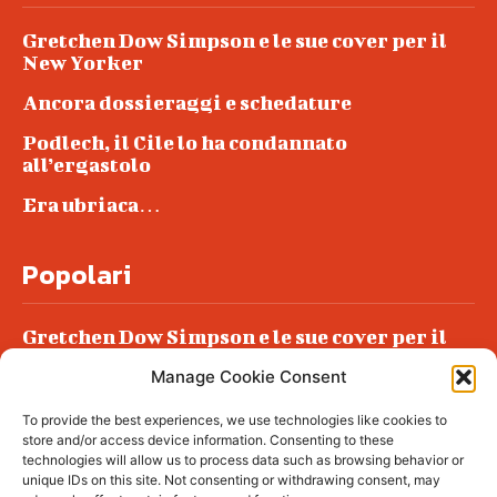
Gretchen Dow Simpson e le sue cover per il
New Yorker
Ancora dossieraggi e schedature
Podlech, il Cile lo ha condannato
all’ergastolo
Era ubriaca…
Popolari
Gretchen Dow Simpson e le sue cover per il
New Yorker
Manage Cookie Consent
Ancora dossieraggi e schedature
To provide the best experiences, we use technologies like cookies to
Podlech, il Cile lo ha condannato
store and/or access device information. Consenting to these
all’ergastolo
technologies will allow us to process data such as browsing behavior or
unique IDs on this site. Not consenting or withdrawing consent, may