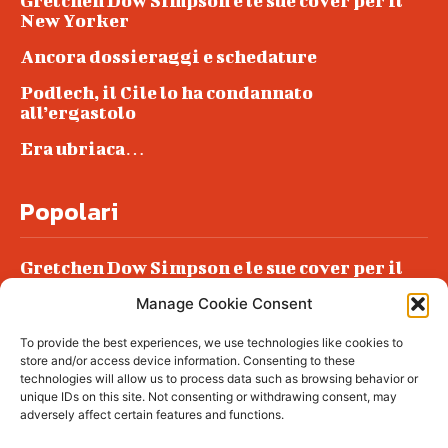
Gretchen Dow Simpson e le sue cover per il
New Yorker
Ancora dossieraggi e schedature
Podlech, il Cile lo ha condannato
all’ergastolo
Era ubriaca…
Popolari
Gretchen Dow Simpson e le sue cover per il
New Yorker
Manage Cookie Consent
Ancora dossieraggi e schedature
To provide the best experiences, we use technologies like cookies to
Podlech, il Cile lo ha condannato
store and/or access device information. Consenting to these
all’ergastolo
technologies will allow us to process data such as browsing behavior or
unique IDs on this site. Not consenting or withdrawing consent, may
Era ubriaca…
adversely affect certain features and functions.