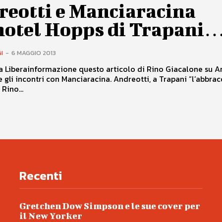
reotti e Manciaracina
’hotel Hopps di Trapani
I
-
6 MAGGIO 2013
 Liberainformazione questo articolo di Rino Giacalone su A
e gli incontri con Manciaracina. Andreotti, a Trapani “l’abbrac
 Rino...
Recenti
Gretchen Dow Simpson e le sue cover per
il New Yorker