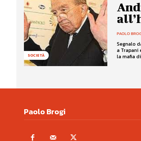
And
all
PAOLO BROG
Segnalo da
a Trapani 
la mafia di
SOCIETÀ
Paolo Brogi