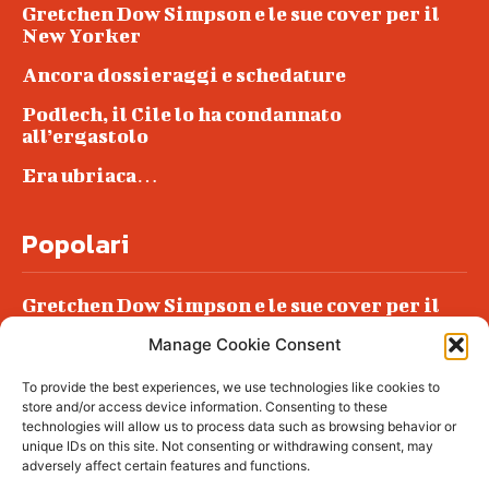
Gretchen Dow Simpson e le sue cover per il
New Yorker
Ancora dossieraggi e schedature
Podlech, il Cile lo ha condannato
all’ergastolo
Era ubriaca…
Popolari
Gretchen Dow Simpson e le sue cover per il
New Yorker
Manage Cookie Consent
Ancora dossieraggi e schedature
To provide the best experiences, we use technologies like cookies to
Podlech, il Cile lo ha condannato
store and/or access device information. Consenting to these
all’ergastolo
technologies will allow us to process data such as browsing behavior or
unique IDs on this site. Not consenting or withdrawing consent, may
Era ubriaca…
adversely affect certain features and functions.