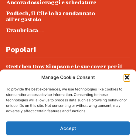
Ancora dossieraggi e schedature
Podlech, il Cile lo ha condannato
all’ergastolo
Era ubriaca…
Popolari
Gretchen Dow Simpson e le sue cover per il
New Yorker
Manage Cookie Consent
Ancora dossieraggi e schedature
To provide the best experiences, we use technologies like cookies to
Podlech, il Cile lo ha condannato
store and/or access device information. Consenting to these
all’ergastolo
technologies will allow us to process data such as browsing behavior or
unique IDs on this site. Not consenting or withdrawing consent, may
Era ubriaca…
adversely affect certain features and functions.
Accept