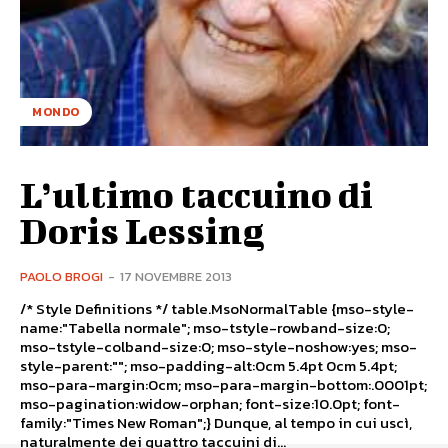
MONDO
L’ultimo taccuino di
Doris Lessing
PAOLO BROGI
-
17 NOVEMBRE 2013
/* Style Definitions */ table.MsoNormalTable {mso-style-
name:"Tabella normale"; mso-tstyle-rowband-size:0;
mso-tstyle-colband-size:0; mso-style-noshow:yes; mso-
style-parent:""; mso-padding-alt:0cm 5.4pt 0cm 5.4pt;
mso-para-margin:0cm; mso-para-margin-bottom:.0001pt;
mso-pagination:widow-orphan; font-size:10.0pt; font-
family:"Times New Roman";} Dunque, al tempo in cui uscì,
naturalmente dei quattro taccuini di...