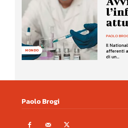
Avvi
l’in
attu
PAOLO BROG
Il National
afferenti 
MONDO
di un...
Paolo Brogi