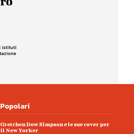
tro
istituti
ntazione
Popolari
Gretchen Dow Simpson e le sue cover per
il New Yorker