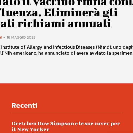
ato il vaccino rmna con
fluenza. Eliminerà gli
ali richiami annuali
I
-
16 MAGGIO 2023
 Institute of Allergy and Infectious Diseases (Niaid), uno degli 
all'Nih americano, ha annunciato di avere avviato la sperime
Recenti
Gretchen Dow Simpson e le sue cover per
il New Yorker