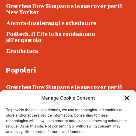
Gretchen Dow Simpson e le sue cover per il
New Yorker
Ancora dossieraggi e schedature
Podlech, il Cile lo ha condannato
all’ergastolo
Era ubriaca…
Popolari
Gretchen Dow Simpson e le sue cover per il
New Yorker
Manage Cookie Consent
Ancora dossieraggi e schedature
To provide the best experiences, we use technologies like cookies to
Podlech, il Cile lo ha condannato
store and/or access device information. Consenting to these
all’ergastolo
technologies will allow us to process data such as browsing behavior or
unique IDs on this site. Not consenting or withdrawing consent, may
Era ubriaca…
adversely affect certain features and functions.