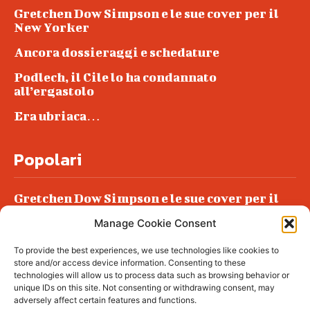
Gretchen Dow Simpson e le sue cover per il
New Yorker
Ancora dossieraggi e schedature
Podlech, il Cile lo ha condannato
all’ergastolo
Era ubriaca…
Popolari
Gretchen Dow Simpson e le sue cover per il
New Yorker
Manage Cookie Consent
Ancora dossieraggi e schedature
To provide the best experiences, we use technologies like cookies to
Podlech, il Cile lo ha condannato
store and/or access device information. Consenting to these
all’ergastolo
technologies will allow us to process data such as browsing behavior or
unique IDs on this site. Not consenting or withdrawing consent, may
Era ubriaca…
adversely affect certain features and functions.