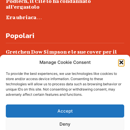
Podlech, il Cile lo ha condannato
all’ergastolo
Era ubriaca…
Popolari
Gretchen Dow Simpson e le sue cover per il
New Yorker
Manage Cookie Consent
Ancora dossieraggi e schedature
To provide the best experiences, we use technologies like cookies to
Podlech, il Cile lo ha condannato
store and/or access device information. Consenting to these
all’ergastolo
technologies will allow us to process data such as browsing behavior or
unique IDs on this site. Not consenting or withdrawing consent, may
Era ubriaca…
adversely affect certain features and functions.
Accept
Deny
© tagDiv - All rights reserved. Made with