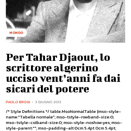
MONDO
Per Tahar Djaout, lo
scrittore algerino
ucciso vent’anni fa dai
sicari del potere
PAOLO BROGI
-
3 GIUGNO 2013
/* Style Definitions */ table.MsoNormalTable {mso-style-
name:"Tabella normale"; mso-tstyle-rowband-size:0;
mso-tstyle-colband-size:0; mso-style-noshow:yes; mso-
style-parent:""; mso-padding-alt:0cm 5.4pt 0cm 5.4pt;