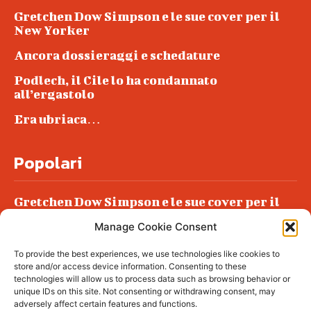
Gretchen Dow Simpson e le sue cover per il
New Yorker
Ancora dossieraggi e schedature
Podlech, il Cile lo ha condannato
all’ergastolo
Era ubriaca…
Popolari
Gretchen Dow Simpson e le sue cover per il
New Yorker
Manage Cookie Consent
Ancora dossieraggi e schedature
To provide the best experiences, we use technologies like cookies to
Podlech, il Cile lo ha condannato
store and/or access device information. Consenting to these
all’ergastolo
technologies will allow us to process data such as browsing behavior or
unique IDs on this site. Not consenting or withdrawing consent, may
Era ubriaca…
adversely affect certain features and functions.