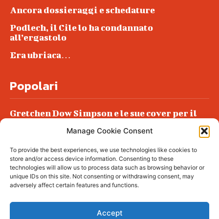
Ancora dossieraggi e schedature
Podlech, il Cile lo ha condannato
all’ergastolo
Era ubriaca…
Popolari
Gretchen Dow Simpson e le sue cover per il
New Yorker
Manage Cookie Consent
Ancora dossieraggi e schedature
To provide the best experiences, we use technologies like cookies to
Podlech, il Cile lo ha condannato
store and/or access device information. Consenting to these
all’ergastolo
technologies will allow us to process data such as browsing behavior or
unique IDs on this site. Not consenting or withdrawing consent, may
Era ubriaca…
adversely affect certain features and functions.
Accept