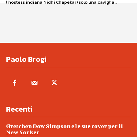
l'hostess indiana Nidhi Chapekar (solo una caviglia...
Paolo Brogi
Recenti
Gretchen Dow Simpson e le sue cover per il
New Yorker