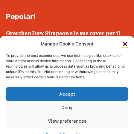
Popolari
Gretchen Dow Simpson e le sue cover per il
New Yorker
Manage Cookie Consent
Ancora dossieraggi e schedature
To provide the best experiences, we use technologies like cookies to
Podlech, il Cile lo ha condannato
store and/or access device information. Consenting to these
all’ergastolo
technologies will allow us to process data such as browsing behavior or
unique IDs on this site. Not consenting or withdrawing consent, may
Era ubriaca…
adversely affect certain features and functions.
Accept
Deny
© tagDiv - All rights reserved. Made with
Newspaper Theme. Center Magazine is our
complete News Portal about living, lifestyle,
View preferences
fashion and wellness. Take your time and
immerse yourself in this amazing