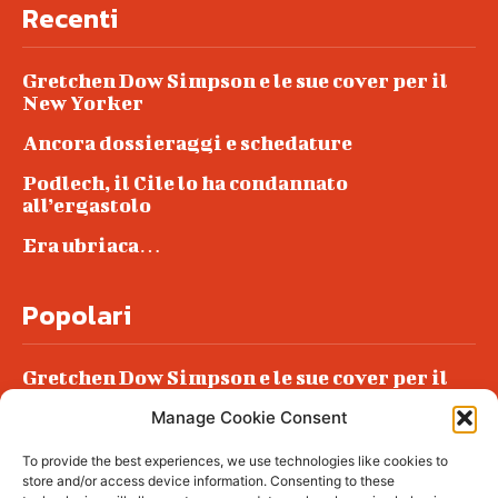
Recenti
Gretchen Dow Simpson e le sue cover per il
New Yorker
Ancora dossieraggi e schedature
Podlech, il Cile lo ha condannato
all’ergastolo
Era ubriaca…
Popolari
Gretchen Dow Simpson e le sue cover per il
New Yorker
Manage Cookie Consent
Ancora dossieraggi e schedature
To provide the best experiences, we use technologies like cookies to
Podlech, il Cile lo ha condannato
store and/or access device information. Consenting to these