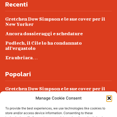
Recenti
Gretchen Dow Simpson e le sue cover per il
New Yorker
Ancora dossieraggi e schedature
Podlech, il Cile lo ha condannato
all’ergastolo
Era ubriaca…
Popolari
Gretchen Dow Simpson e le sue cover per il
New Yorker
Manage Cookie Consent
Ancora dossieraggi e schedature
To provide the best experiences, we use technologies like cookies to
Podlech, il Cile lo ha condannato
store and/or access device information. Consenting to these