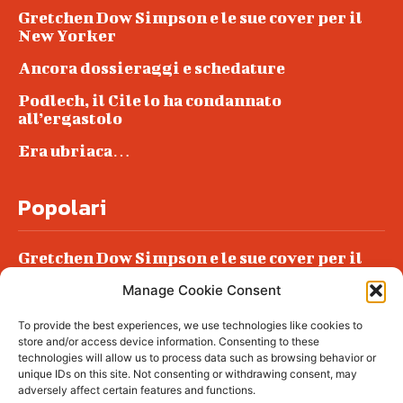
Gretchen Dow Simpson e le sue cover per il
New Yorker
Ancora dossieraggi e schedature
Podlech, il Cile lo ha condannato
all’ergastolo
Era ubriaca…
Popolari
Gretchen Dow Simpson e le sue cover per il
New Yorker
Manage Cookie Consent
Ancora dossieraggi e schedature
To provide the best experiences, we use technologies like cookies to
Podlech, il Cile lo ha condannato
store and/or access device information. Consenting to these
all’ergastolo
technologies will allow us to process data such as browsing behavior or
unique IDs on this site. Not consenting or withdrawing consent, may
Era ubriaca…
adversely affect certain features and functions.