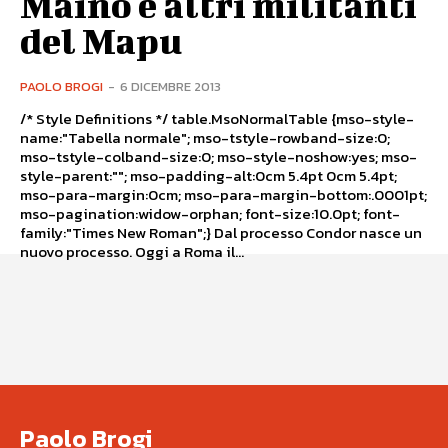
Maino e altri militanti
del Mapu
PAOLO BROGI
-
6 DICEMBRE 2013
/* Style Definitions */ table.MsoNormalTable {mso-style-
name:"Tabella normale"; mso-tstyle-rowband-size:0;
mso-tstyle-colband-size:0; mso-style-noshow:yes; mso-
style-parent:""; mso-padding-alt:0cm 5.4pt 0cm 5.4pt;
mso-para-margin:0cm; mso-para-margin-bottom:.0001pt;
mso-pagination:widow-orphan; font-size:10.0pt; font-
family:"Times New Roman";} Dal processo Condor nasce un
nuovo processo. Oggi a Roma il...
Paolo Brogi