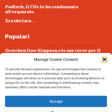
Podlech, il Cile lo ha condannato
all’ergastolo
Era ubriaca…
Popolari
Gretchen Dow Simpson e le sue cover per il
New Yorker
Manage Cookie Consent
Ancora dossieraggi e schedature
To provide the best experiences, we use technologies like cookies to
Podlech, il Cile lo ha condannato
store and/or access device information. Consenting to these
all’ergastolo
technologies will allow us to process data such as browsing behavior or
unique IDs on this site. Not consenting or withdrawing consent, may
Era ubriaca…
adversely affect certain features and functions.
Accept