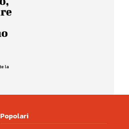
o,
are
no
te la
Popolari