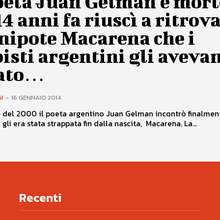
oeta Juan Gelman è mort
4 anni fa riuscì a ritrov
nipote Macarena che i
isti argentini gli aveva
ato…
I
-
16 GENNAIO 2014
o del 2000 il poeta argentino Juan Gelman incontrò finalmen
gli era stata strappata fin dalla nascita, Macarena. La...
Recenti