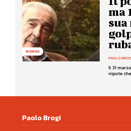
Il p
ma 1
sua 
golp
rub
MONDO
PAOLO BROG
Il 31 marz
nipote che 
Paolo Brogi