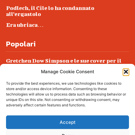
Podlech, il Cile lo ha condannato
all’ergastolo
Era ubriaca…
Popolari
Gretchen Dow Simpson e le sue cover per il
New Yorker
Manage Cookie Consent
Ancora dossieraggi e schedature
To provide the best experiences, we use technologies like cookies to
Podlech, il Cile lo ha condannato
store and/or access device information. Consenting to these
all’ergastolo
technologies will allow us to process data such as browsing behavior or
unique IDs on this site. Not consenting or withdrawing consent, may
Era ubriaca…
adversely affect certain features and functions.
Accept