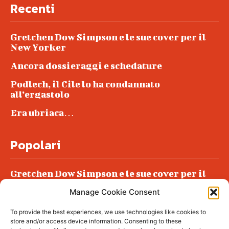
Recenti
Gretchen Dow Simpson e le sue cover per il
New Yorker
Ancora dossieraggi e schedature
Podlech, il Cile lo ha condannato
all’ergastolo
Era ubriaca…
Popolari
Gretchen Dow Simpson e le sue cover per il
New Yorker
Manage Cookie Consent
Ancora dossieraggi e schedature
To provide the best experiences, we use technologies like cookies to
Podlech, il Cile lo ha condannato
store and/or access device information. Consenting to these