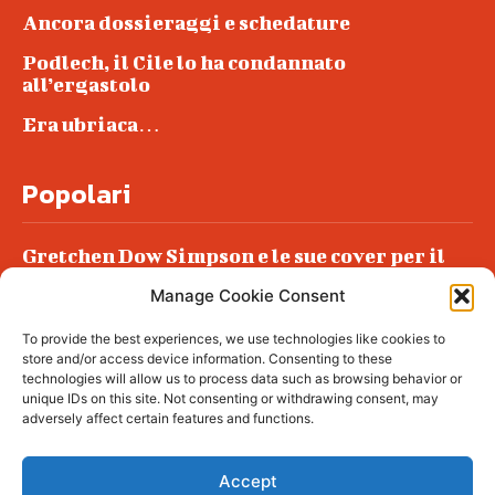
Ancora dossieraggi e schedature
Podlech, il Cile lo ha condannato
all’ergastolo
Era ubriaca…
Popolari
Gretchen Dow Simpson e le sue cover per il
New Yorker
Manage Cookie Consent
Ancora dossieraggi e schedature
To provide the best experiences, we use technologies like cookies to
Podlech, il Cile lo ha condannato
store and/or access device information. Consenting to these
all’ergastolo
technologies will allow us to process data such as browsing behavior or
unique IDs on this site. Not consenting or withdrawing consent, may
Era ubriaca…
adversely affect certain features and functions.
Accept