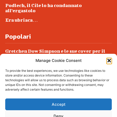
Podlech, il Cile lo ha condannato
all’ergastolo
Era ubriaca…
Popolari
Gretchen Dow Simpson e le sue cover per il
New Yorker
Manage Cookie Consent
Ancora dossieraggi e schedature
To provide the best experiences, we use technologies like cookies to
Podlech, il Cile lo ha condannato
store and/or access device information. Consenting to these
all’ergastolo
technologies will allow us to process data such as browsing behavior or
unique IDs on this site. Not consenting or withdrawing consent, may
Era ubriaca…
adversely affect certain features and functions.
Accept
Deny