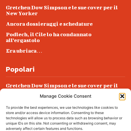
Gretchen Dow Simpson e le sue cover per il
New Yorker
Ancora dossieraggi e schedature
Podlech, il Cile lo ha condannato
all’ergastolo
Era ubriaca…
Popolari
Gretchen Dow Simpson e le sue cover per il
New Yorker
Manage Cookie Consent
Ancora dossieraggi e schedature
To provide the best experiences, we use technologies like cookies to
Podlech, il Cile lo ha condannato
store and/or access device information. Consenting to these
all’ergastolo
technologies will allow us to process data such as browsing behavior or
unique IDs on this site. Not consenting or withdrawing consent, may
Era ubriaca…
adversely affect certain features and functions.