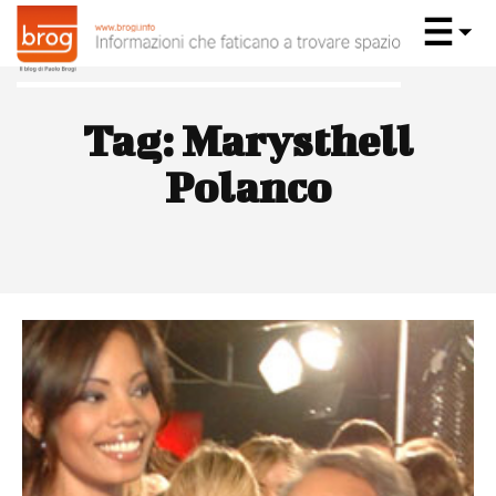
Tag:
Marysthell
Polanco