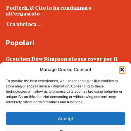
Podlech, il Cile lo ha condannato
all’ergastolo
Era ubriaca…
Popolari
Gretchen Dow Simpson e le sue cover per il
New Yorker
Manage Cookie Consent
Ancora dossieraggi e schedature
To provide the best experiences, we use technologies like cookies to
Podlech, il Cile lo ha condannato
store and/or access device information. Consenting to these
all’ergastolo
technologies will allow us to process data such as browsing behavior or
unique IDs on this site. Not consenting or withdrawing consent, may
Era ubriaca…
adversely affect certain features and functions.
Accept