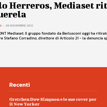
o Herreros, Mediaset ri
uerela
I
-
28 NOVEMBRE 2012
T Mediaset. Il gruppo fondato da Berlusconi oggi ha ritirat
re Stefano Corradino, direttore di Articolo 21 - la denuncia s
Recenti
Gretchen Dow Simpson e le sue cover per
il New Yorker