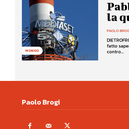
Pabl
la q
PAOLO BROG
DIETROFRON
fatto sape
contro...
MONDO
Paolo Brogi