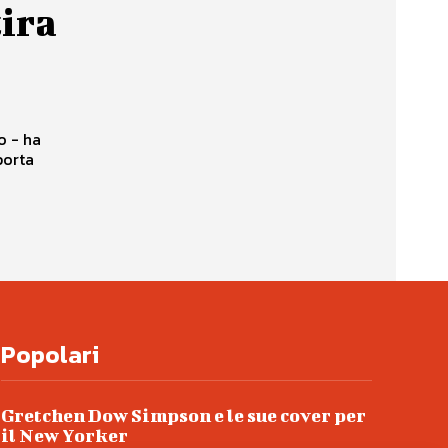
tira
o - ha
porta
Popolari
Gretchen Dow Simpson e le sue cover per
il New Yorker