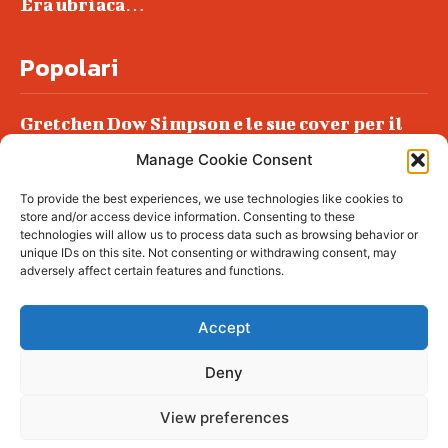
Era ubriaca…
Popolari
Gretchen Dow Simpson e le sue cover per il
New Yorker
Manage Cookie Consent
Ancora dossieraggi e schedature
To provide the best experiences, we use technologies like cookies to
Podlech, il Cile lo ha condannato
store and/or access device information. Consenting to these
all’ergastolo
technologies will allow us to process data such as browsing behavior or
unique IDs on this site. Not consenting or withdrawing consent, may
Era ubriaca…
adversely affect certain features and functions.
Accept
Deny
© tagDiv - All rights reserved. Made with
Newspaper Theme. Center Magazine is our
complete News Portal about living, lifestyle,
View preferences
fashion and wellness. Take your time and
immerse yourself in this amazing