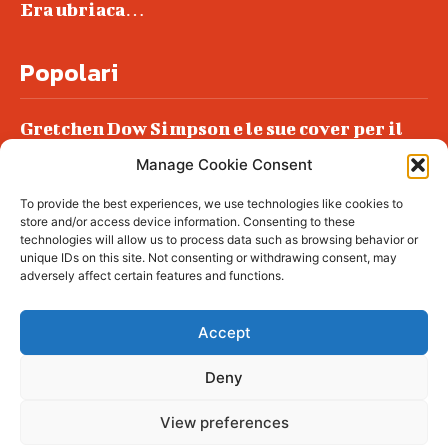
Era ubriaca…
Popolari
Gretchen Dow Simpson e le sue cover per il
New Yorker
Manage Cookie Consent
Ancora dossieraggi e schedature
To provide the best experiences, we use technologies like cookies to
Podlech, il Cile lo ha condannato
store and/or access device information. Consenting to these
all’ergastolo
technologies will allow us to process data such as browsing behavior or
unique IDs on this site. Not consenting or withdrawing consent, may
Era ubriaca…
adversely affect certain features and functions.
Accept
Deny
© tagDiv - All rights reserved. Made with
Newspaper Theme. Center Magazine is our
complete News Portal about living, lifestyle,
View preferences
fashion and wellness. Take your time and