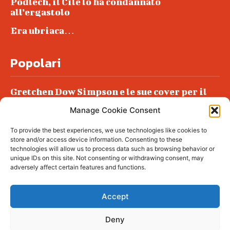
Podlech, il Cile lo ha condannato
all’ergastolo
Era ubriaca…
Popolari
Gretchen Dow Simpson e le sue cover per il
New Yorker
Manage Cookie Consent
Ancora dossieraggi e schedature
To provide the best experiences, we use technologies like cookies to
Podlech, il Cile lo ha condannato
store and/or access device information. Consenting to these
all’ergastolo
technologies will allow us to process data such as browsing behavior or
unique IDs on this site. Not consenting or withdrawing consent, may
Era ubriaca…
adversely affect certain features and functions.
Accept
Deny
© tagDiv - All rights reserved. Made with