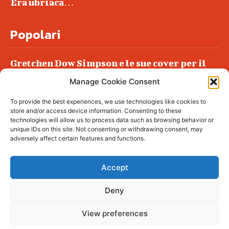
Era ubriaca…
Popolari
Gretchen Dow Simpson e le sue cover per il
New Yorker
Manage Cookie Consent
Ancora dossieraggi e schedature
To provide the best experiences, we use technologies like cookies to
Podlech, il Cile lo ha condannato
store and/or access device information. Consenting to these
all’ergastolo
technologies will allow us to process data such as browsing behavior or
unique IDs on this site. Not consenting or withdrawing consent, may
Era ubriaca…
adversely affect certain features and functions.
Accept
Deny
© tagDiv - All rights reserved. Made with
Newspaper Theme. Center Magazine is our
complete News Portal about living, lifestyle,
View preferences
fashion and wellness. Take your time and
immerse yourself in this amazing