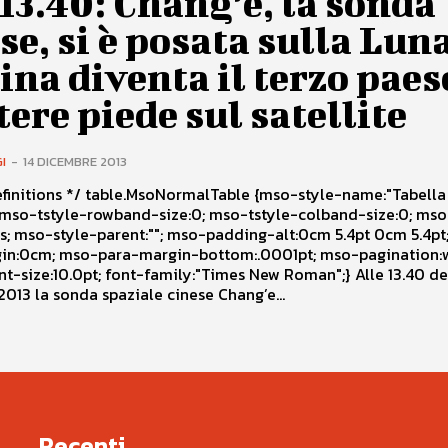
13.40: Chang’e, la sonda
se, si è posata sulla Luna
ina diventa il terzo paes
ere piede sul satellite
I
-
14 DICEMBRE 2013
oNormalTable {mso-style-name:"Tabella
 5.4pt; mso-
:.0001pt; mso-pagination:widow-
013 la sonda spaziale cinese Chang’e...
Recenti