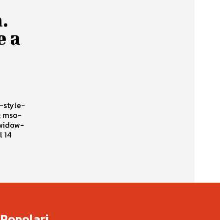
.
e a
Popolari