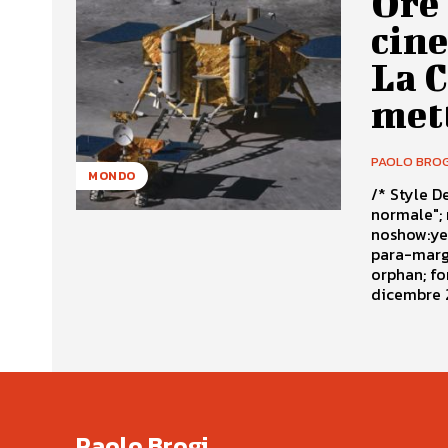
Ore 
cine
La C
mett
PAOLO BROG
MONDO
/* Style Definitions */ table.Ms
normale"; mso-tstyle-rowband-size:0; mso-tstyle-colband-size:0; mso-style-
noshow:yes; mso-style-parent:""; mso-padding-alt:0cm 5.4pt 0cm
para-margin:0cm; mso-para-margin-bottom
orphan; font-size:10.0pt; font-family:"Times New Roman";} Alle 13.40 del 14
dicembre 2
Paolo Brogi