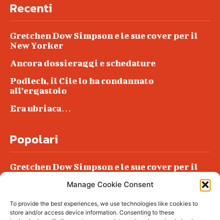
Recenti
Gretchen Dow Simpson e le sue cover per il
New Yorker
Ancora dossieraggi e schedature
Podlech, il Cile lo ha condannato
all’ergastolo
Era ubriaca…
Popolari
Gretchen Dow Simpson e le sue cover per il
New Yorker
Manage Cookie Consent
Ancora dossieraggi e schedature
To provide the best experiences, we use technologies like cookies to
Podlech, il Cile lo ha condannato
store and/or access device information. Consenting to these