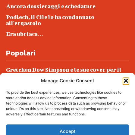
Ancora dossieraggi e schedature
Podlech, il Cile lo ha condannato
all’ergastolo
Era ubriaca…
Popolari
Gretchen Dow Simpson e le sue cover per il
New Yorker
Manage Cookie Consent
Ancora dossieraggi e schedature
To provide the best experiences, we use technologies like cookies to
Podlech, il Cile lo ha condannato
store and/or access device information. Consenting to these
all’ergastolo
technologies will allow us to process data such as browsing behavior or
unique IDs on this site. Not consenting or withdrawing consent, may
Era ubriaca…
adversely affect certain features and functions.
Accept