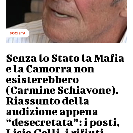
SOCIETÀ
Senza lo Stato la Mafia
e la Camorra non
esisterebbero
(Carmine Schiavone).
Riassunto della
audizione appena
“desecretata”: i posti,
Licio Gelli, i rifiuti