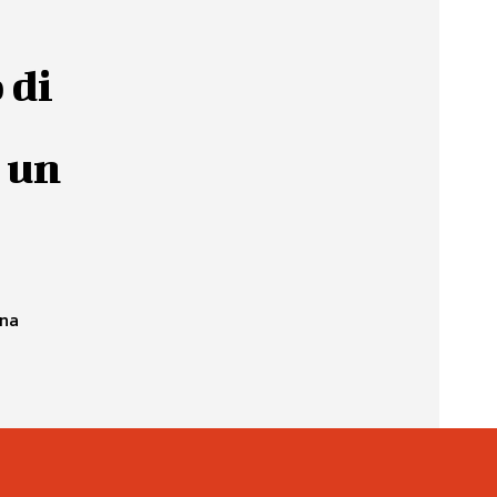
 di
 un
ina