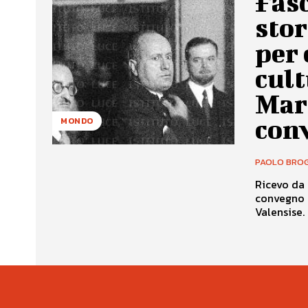
Fas
stor
per 
cult
Mar
con
MONDO
PAOLO BROG
Ricevo da 
convegno s
Valensise. 