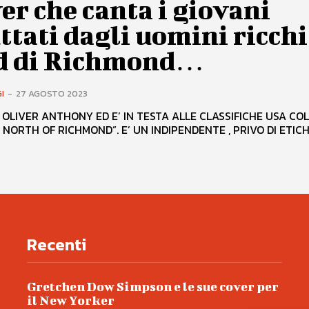
er che canta i giovani
ttati dagli uomini ricchi
d di Richmond…
I
-
27 AGOSTO 2023
 OLIVER ANTHONY ED E’ IN TESTA ALLE CLASSIFICHE USA CO
“RICH MEN NORTH OF RICHMOND”. E’ UN INDIPENDENTE , PRIVO DI 
Recenti
Gretchen Dow Simpson e le sue cover per
il New Yorker