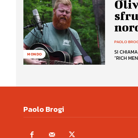
Oliv
sfru
nor
PAOLO BROG
SI CHIAMA
MONDO
Paolo Brogi