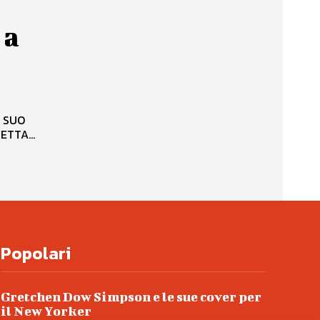
 a
L SUO
ETICHETTA...
Popolari
Gretchen Dow Simpson e le sue cover per
il New Yorker