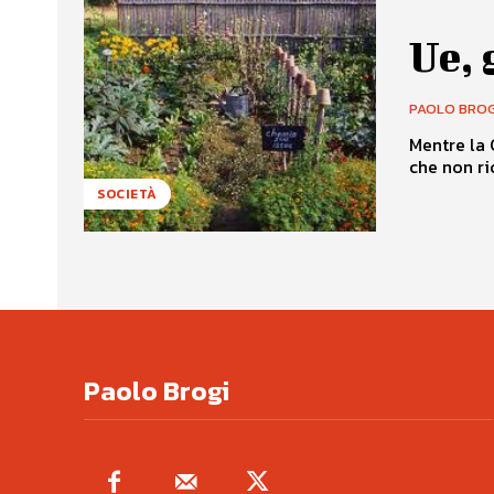
Ue, 
PAOLO BROG
Mentre la 
che non ric
SOCIETÀ
Paolo Brogi