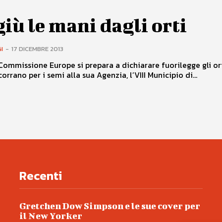
giù le mani dagli orti
I
-
17 DICEMBRE 2013
Commissione Europe si prepara a dichiarare fuorilegge gli or
orrano per i semi alla sua Agenzia, l’VIII Municipio di...
Recenti
Gretchen Dow Simpson e le sue cover per
il New Yorker