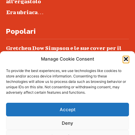
all’ergastolo
Era ubriaca…
Popolari
Gretchen Dow Simpson e le sue cover per il
New Yorker
Manage Cookie Consent
Ancora dossieraggi e schedature
To provide the best experiences, we use technologies like cookies to
Podlech, il Cile lo ha condannato
store and/or access device information. Consenting to these
all’ergastolo
technologies will allow us to process data such as browsing behavior or
unique IDs on this site. Not consenting or withdrawing consent, may
Era ubriaca…
adversely affect certain features and functions.
Accept
Deny
© tagDiv - All rights reserved. Made with
Newspaper Theme. Center Magazine is our