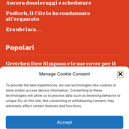
Ancora dossieraggi e schedature
Podlech, il Cile lo ha condannato
all’ergastolo
Era ubriaca…
Popolari
Gretchen Dow Simpson e le sue cover per il
New Yorker
Manage Cookie Consent
Ancora dossieraggi e schedature
To provide the best experiences, we use technologies like cookies to
Podlech, il Cile lo ha condannato
store and/or access device information. Consenting to these
all’ergastolo
technologies will allow us to process data such as browsing behavior or
unique IDs on this site. Not consenting or withdrawing consent, may
Era ubriaca…
adversely affect certain features and functions.
Accept