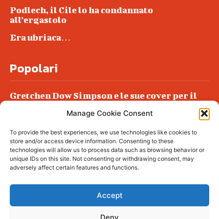
Podlech, il Cile lo ha condannato
all’ergastolo
Era ubriaca…
Popolari
Gretchen Dow Simpson e le sue cover per il
New Yorker
Manage Cookie Consent
Ancora dossieraggi e schedature
To provide the best experiences, we use technologies like cookies to
Podlech, il Cile lo ha condannato
store and/or access device information. Consenting to these
all’ergastolo
technologies will allow us to process data such as browsing behavior or
unique IDs on this site. Not consenting or withdrawing consent, may
Era ubriaca…
adversely affect certain features and functions.
Accept
Deny