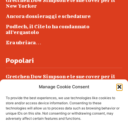
Gretchen Dow Simpson e le sue cover per il
New Yorker
Ancora dossieraggi e schedature
Podlech, il Cile lo ha condannato
all’ergastolo
Era ubriaca…
Popolari
Gretchen Dow Simpson e le sue cover per il
New Yorker
Manage Cookie Consent
Ancora dossieraggi e schedature
To provide the best experiences, we use technologies like cookies to
Podlech, il Cile lo ha condannato
store and/or access device information. Consenting to these
all’ergastolo
technologies will allow us to process data such as browsing behavior or
unique IDs on this site. Not consenting or withdrawing consent, may
Era ubriaca…
adversely affect certain features and functions.