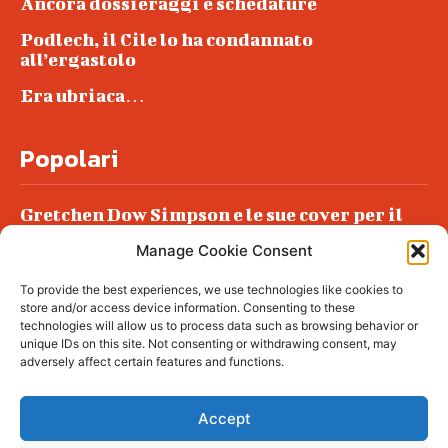
Ancora dossieraggi e schedature
Podlech, il Cile lo ha condannato
all’ergastolo
Era ubriaca…
Popolari
Gretchen Dow Simpson e le sue cover per il
New Yorker
Manage Cookie Consent
Ancora dossieraggi e schedature
To provide the best experiences, we use technologies like cookies to
Podlech, il Cile lo ha condannato
store and/or access device information. Consenting to these
all’ergastolo
technologies will allow us to process data such as browsing behavior or
unique IDs on this site. Not consenting or withdrawing consent, may
Era ubriaca…
adversely affect certain features and functions.
Accept