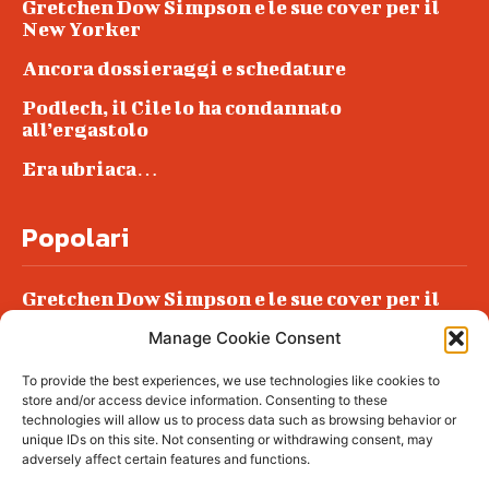
Gretchen Dow Simpson e le sue cover per il
New Yorker
Ancora dossieraggi e schedature
Podlech, il Cile lo ha condannato
all’ergastolo
Era ubriaca…
Popolari
Gretchen Dow Simpson e le sue cover per il
New Yorker
Manage Cookie Consent
Ancora dossieraggi e schedature
To provide the best experiences, we use technologies like cookies to
Podlech, il Cile lo ha condannato
store and/or access device information. Consenting to these
all’ergastolo
technologies will allow us to process data such as browsing behavior or
unique IDs on this site. Not consenting or withdrawing consent, may
Era ubriaca…
adversely affect certain features and functions.