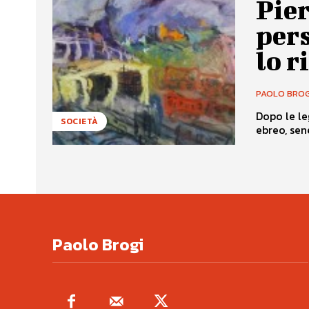
Pier
pers
lo r
PAOLO BROG
Dopo le le
SOCIETÀ
ebreo, sen
Paolo Brogi