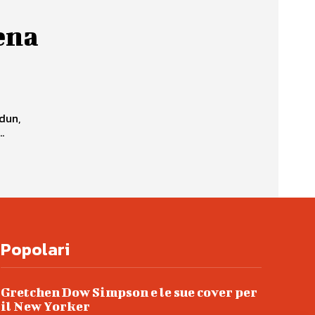
ena
adun,
.
Popolari
Gretchen Dow Simpson e le sue cover per
il New Yorker