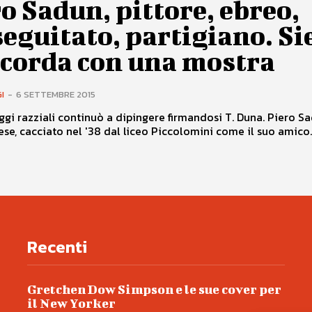
o Sadun, pittore, ebreo,
eguitato, partigiano. Si
icorda con una mostra
I
-
6 SETTEMBRE 2015
ggi razziali continuò a dipingere firmandosi T. Duna. Piero S
ese, cacciato nel '38 dal liceo Piccolomini come il suo amico..
Recenti
Gretchen Dow Simpson e le sue cover per
il New Yorker