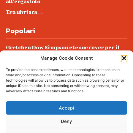
all’ergastolo
Era ubriaca…
Popolari
Gretchen Dow Simpson e le sue cover per il
New Yorker
Manage Cookie Consent
Ancora dossieraggi e schedature
To provide the best experiences, we use technologies like cookies to
Podlech, il Cile lo ha condannato
store and/or access device information. Consenting to these
all’ergastolo
technologies will allow us to process data such as browsing behavior or
unique IDs on this site. Not consenting or withdrawing consent, may
Era ubriaca…
adversely affect certain features and functions.
Accept
Deny
© tagDiv - All rights reserved. Made with
Newspaper Theme. Center Magazine is our