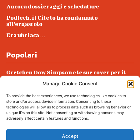
Ancora dossieraggi e schedature
Podlech, il Cile lo ha condannato
all’ergastolo
Era ubriaca…
Popolari
Gretchen Dow Simpson e le sue cover per il
New Yorker
Manage Cookie Consent
Ancora dossieraggi e schedature
To provide the best experiences, we use technologies like cookies to
Podlech, il Cile lo ha condannato
store and/or access device information. Consenting to these
all’ergastolo
technologies will allow us to process data such as browsing behavior or
unique IDs on this site. Not consenting or withdrawing consent, may
Era ubriaca…
adversely affect certain features and functions.
Accept