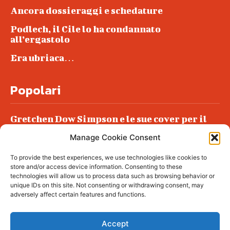
Ancora dossieraggi e schedature
Podlech, il Cile lo ha condannato
all’ergastolo
Era ubriaca…
Popolari
Gretchen Dow Simpson e le sue cover per il
New Yorker
Manage Cookie Consent
Ancora dossieraggi e schedature
To provide the best experiences, we use technologies like cookies to
Podlech, il Cile lo ha condannato
store and/or access device information. Consenting to these
all’ergastolo
technologies will allow us to process data such as browsing behavior or
unique IDs on this site. Not consenting or withdrawing consent, may
Era ubriaca…
adversely affect certain features and functions.
Accept